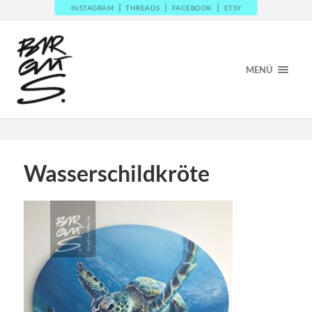
INSTAGRAM
THREADS
FACEBOOK
ETSY
MENÜ
Wasserschildkröte