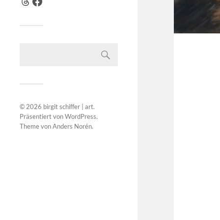
© 2026
birgit schiffer | art
.
Präsentiert von
WordPress
.
Theme von
Anders Norén
.