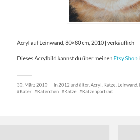
Acryl auf Leinwand, 80×80 cm, 2010 | verkäuflich
Dieses Acrylbild kannst du über meinen
Etsy Shop
30. März 2010
in
2012 und älter
,
Acryl
,
Katze
,
Leinwand
,
Kater
Katerchen
Katze
Katzenportrait